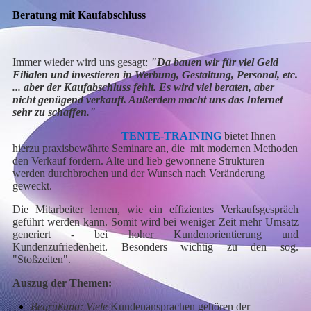
Beratung mit Kaufabschluss
Immer wieder wird uns gesagt:
"Da bauen wir für viel Geld
Filialen und investieren in Werbung, Gestaltung, Personal, etc.
... aber der Kaufabschluss fehlt. Es wird viel beraten, aber
nicht genügend verkauft. Außerdem macht uns das Internet
sehr zu schaffen."
TENTE-TRAINING
bietet Ihnen
hierzu praxisbewährte Seminare an, die mit modernen Methoden
den Verkauf fördern. Alte und lieb gewonnene Strukturen
werden durchbrochen und der Wunsch nach Veränderung
geweckt.
Die Mitarbeiter lernen, wie ein effizientes Verkaufsgespräch
geführt werden kann. Somit wird bei weniger Zeit mehr Umsatz
generiert - bei hoher Kundenorientierung und
Kundenzufriedenheit. Besonders wichtig zu den sog.
"Stoßzeiten".
Auszug der Themen:
Begrüßung: Viele
Kundenansprachen gehören der