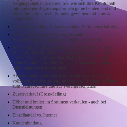
Vergangenheit an. Erfahren Sie, wie sich Ihre Kundschaft
mit modernen Begrüßungsformeln gerne beraten lässt und
Sie dadurch noch mehr Kunden gewinnen und Umsatz
generieren.
Gesprächstechniken (Interesse zeigen, Vertrauen schaffen)
Bedarfsermittlung und Warenpräsentation
(Kundenorientierung, Ware schmackhaft machen)
Preisnennung - hier entstehen die meisten Fehler und der
Preis wird vom Kunden als hoch empfunden.
Es heißt ja
auch : "Der nackte Preis ist tödlich!" Lernen Sie doch
lieber Methoden, um den Preis als Nebensache, günstig
oder angemessen zu vermitteln.
Abschlusstechniken - der Kaufabschluss wird oft nicht
vollzogen, sondern es wird nur beraten. Erhalten Sie Tipps
zum Kaufabschluss und zur Warenpräsentation.
Zusatzverkauf (Cross-Selling)
Höher und breiter im Sortiment verkaufen - auch bei
Dienstleistungen
Einzelhandel vs. Internet
Kundenbindung