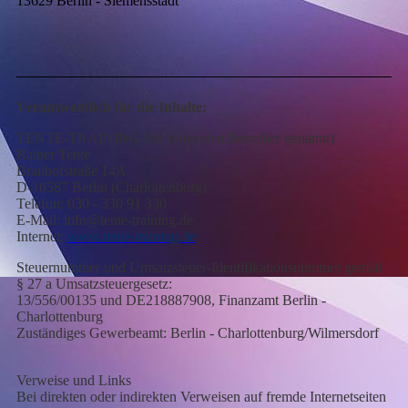
13629 Berlin - Siemensstadt
Verantwortlich für die Inhalte:
TENTE-TRAINING (im folgenden Betreiber genannt)
Rainer Tente
Brauhofstraße 14A
D-10587 Berlin (Charlottenburg)
Telefon: 030 - 330 91 330
E-Mail: info@tente-training.de
Internet:
www.tente-training.de
Steuernummer und Umsatzsteuer-Identifikationsnummer gemäß
§ 27 a Umsatzsteuergesetz:
13/556/00135 und DE218887908, Finanzamt Berlin -
Charlottenburg
Zuständiges Gewerbeamt: Berlin - Charlottenburg/Wilmersdorf
Verweise und Links
Bei direkten oder indirekten Verweisen auf fremde Internetseiten