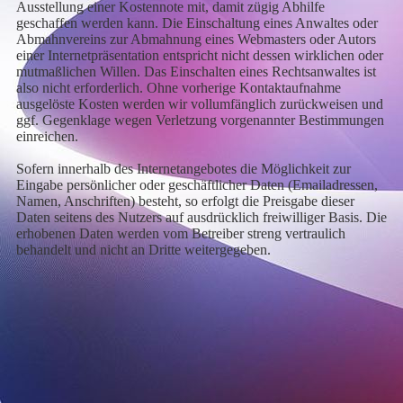
Ausstellung einer Kostennote mit, damit zügig Abhilfe
geschaffen werden kann. Die Einschaltung eines Anwaltes oder
Abmahnvereins zur Abmahnung eines Webmasters oder Autors
einer Internetpräsentation entspricht nicht dessen wirklichen oder
mutmaßlichen Willen. Das Einschalten eines Rechtsanwaltes ist
also nicht erforderlich. Ohne vorherige Kontaktaufnahme
ausgelöste Kosten werden wir vollumfänglich zurückweisen und
ggf. Gegenklage wegen Verletzung vorgenannter Bestimmungen
einreichen.
Sofern innerhalb des Internetangebotes die Möglichkeit zur
Eingabe persönlicher oder geschäftlicher Daten (Emailadressen,
Namen, Anschriften) besteht, so erfolgt die Preisgabe dieser
Daten seitens des Nutzers auf ausdrücklich freiwilliger Basis. Die
erhobenen Daten werden vom Betreiber streng vertraulich
behandelt und nicht an Dritte weitergegeben.