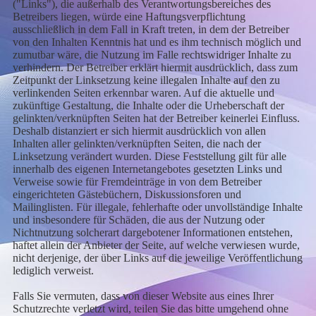
("Links"), die außerhalb des Verantwortungsbereiches des
Betreibers liegen, würde eine Haftungsverpflichtung
ausschließlich in dem Fall in Kraft treten, in dem der Betreiber
von den Inhalten Kenntnis hat und es ihm technisch möglich und
zumutbar wäre, die Nutzung im Falle rechtswidriger Inhalte zu
verhindern. Der Betreiber erklärt hiermit ausdrücklich, dass zum
Zeitpunkt der Linksetzung keine illegalen Inhalte auf den zu
verlinkenden Seiten erkennbar waren. Auf die aktuelle und
zukünftige Gestaltung, die Inhalte oder die Urheberschaft der
gelinkten/verknüpften Seiten hat der Betreiber keinerlei Einfluss.
Deshalb distanziert er sich hiermit ausdrücklich von allen
Inhalten aller gelinkten/verknüpften Seiten, die nach der
Linksetzung verändert wurden. Diese Feststellung gilt für alle
innerhalb des eigenen Internetangebotes gesetzten Links und
Verweise sowie für Fremdeinträge in von dem Betreiber
eingerichteten Gästebüchern, Diskussionsforen und
Mailinglisten. Für illegale, fehlerhafte oder unvollständige Inhalte
und insbesondere für Schäden, die aus der Nutzung oder
Nichtnutzung solcherart dargebotener Informationen entstehen,
haftet allein der Anbieter der Seite, auf welche verwiesen wurde,
nicht derjenige, der über Links auf die jeweilige Veröffentlichung
lediglich verweist.
Falls Sie vermuten, dass von dieser Website aus eines Ihrer
Schutzrechte verletzt wird, teilen Sie das bitte umgehend ohne