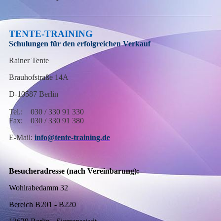
TENTE-TRAINING
Schulungen für den erfolgreichen Verkauf
Rainer Tente
Brauhofstraße 14A
D-10587 Berlin
Tel.: 030 / 330 91 330
Fax: 030 / 330 91 380
E-Mail:
info@tente-training.de
Besucheradresse (nach Vereinbarung):
Wohlrabedamm 32
Bereich B201 - B220