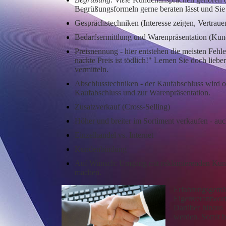
Begrüßungsformeln gerne beraten lässt und S
Gesprächstechniken (Interesse zeigen, Vertraue
Bedarfsermittlung und Warenpräsentation (Ku
Preisnennung - hier entstehen die meisten Feh
nackte Preis ist tödlich!" Lernen Sie doch lie
vermitteln.
Abschlusstechniken - der Kaufabschluss wird of
Kaufabschluss und zur Warenpräsentation.
Zusatzverkauf (Cross-Selling)
Höher und breiter im Sortiment verkaufen - auc
Einzelhandel vs. Internet
Kundenbindung
Auf Wunsch: Umgang mit reklamierenden Kund
machen.
Erfahrungsgemäß
Eigenverantwort
Darüber hinaus 
werden. Somit b