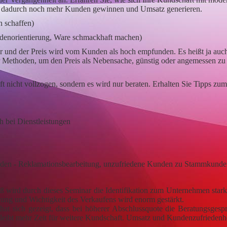
ie dadurch noch mehr Kunden gewinnen und Umsatz generieren.
n schaffen)
ndenorientierung, Ware schmackhaft machen)
ler und der Preis wird vom Kunden als hoch empfunden.
Es heißt ja auc
ber Methoden, um den Preis als Nebensache, günstig oder angemessen zu
t nicht vollzogen, sondern es wird nur beraten. Erhalten Sie Tipps zum
h bei Dienstleistungen
en - Reklamationsbearbeitung, unzufriedene Kunden zu Stammkunde
 wird durch dieses Seminar die Identifikation zum Unternehmen stark
ung und Wichtigkeit des Verkaufens wird enorm gestärkt.
hat sich gezeigt, dass bei höherer Abschlussquote die Beratungsgesp
leibt mehr Zeit für weitere Kundschaft. Umsatz und Kundenzufriedenhei