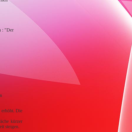
h : "Der
n
 erhöht. Die
räche kürzer
t steigen.