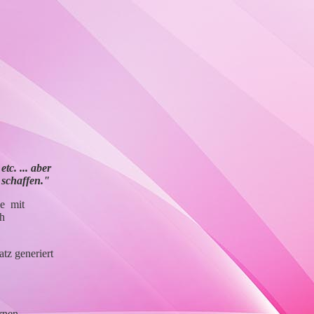
tc. ... aber
 schaffen."
ie mit
ch
tz generiert
rnen