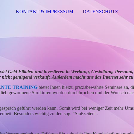
KONTAKT & IMPRESSUM
DATENSCHUTZ
iel Geld Filialen und investieren in Werbung, Gestaltung, Personal, e
ber nicht genügend verkauft. Außerdem macht uns das Internet sehr zu
ENTE-TRAINING
bietet Ihnen hierzu praxisbewährte Seminare an, d
 lieb gewonnene Strukturen werden durchbrochen und der Wunsch na
fsgespräch geführt werden kann. Somit wird bei weniger Zeit mehr Umsa
nheit. Besonders wichtig zu den sog. "Stoßzeiten".
r Vergangenheit an. Erfahren Sie, wie sich Ihre Kundschaft mit mode